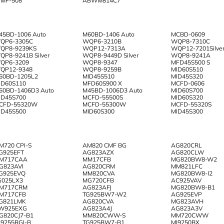
MF-508
ABWM814C7
45BD-1006 Auto
M60BD-1406 Auto
MCBD-0609
QP6-3305C
WQP6-3210B
WQP8-7310C
QP8-9239KS
WQP12-7313A
WQP12-7201Silve
QP8-9241В Silver
WQP8-9449D Silver
WQP8-9241A
QP6-3209
WQP8-9347
MFD45S500 S
QP12-9348
WQP8-9259B
MID60S510
60BD-1205L2
MID45S510
MID45S320
ID60S110
MFD60S900 X
MCFD-0606
60BD-1406D3 Auto
M45BD-1006D3 Auto
MID60S700
ID45S700
MCFD-55500S
MID60S320
CFD-55320W
MCFD-55300W
MCFD-55320S
ID45S500
MID60S300
MID45S300
M720 CPI-S
AM820 CMF BG
AG820CRL
G925EFT
AG823AZX
AG820CLW
M717CAA
MM17CFB
MG820BW8-W2
G823AVI
AG820CRM
MM821LFC
G925EVQ
MM820CVA
MG820BW8-I2
G025LX3
MG720CFB
AC925VAV
M717CRM
AG823AFJ
MG820BW8-B1
M717CFB
TG925BW7-W2
AG925EVP
G821LMK
AG820CVA
MG823AVH
W925EXG
AG823A4J
AG823A3V
G820CJ7-B1
MM820CWW-S
MM720CWW
I9255RGI-B
TG925BW7-B1
MI9250BX