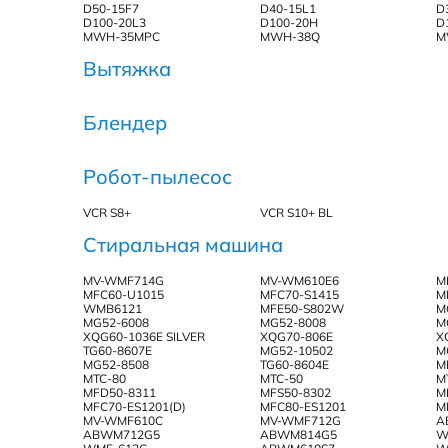
D50-15F7
D40-15L1
D
D100-20L3
D100-20H
D
MWH-35MPC
MWH-38Q
M
Вытяжка
Блендер
Робот-пылесос
VCR S8+
VCR S10+ BL
Стиральная машина
MV-WMF714G
MV-WM610E6
M
MFC60-U1015
MFС70-S1415
M
WMB6121
MFE50-S802W
M
MG52-6008
MG52-8008
M
XQG60-1036E SILVER
XQG70-806E
X
TG60-8607E
MG52-10502
M
MG52-8508
TG60-8604E
M
MTC-80
MTC-50
M
MFD50-8311
MFS50-8302
M
MFC70-ES1201(D)
MFC80-ES1201
M
MV-WMF610C
MV-WMF712G
A
ABWM712G5
ABWM814G5
W