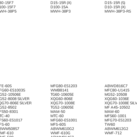
30-15F7
D15-15R (X)
D15-15R (S)
100-15F7
D100-15A
D10-15R (X)
WH-38P5
MWH-38P3
MWH-38P3-RS
FE-60S
MFG80-ES1203
ABWD816C7
FG60-ES1003S
WMB8141
MFC80-U1415
G52-10506E
TG60-10605E
MG52-10508
G52-8008 SILVER
XQG60-806E
XQG60-1036E
QG70-806E SILVER
XQG70-1008E
XQG70-1008E SIL
G52-8502
TG52-10605E
MF A45-10502
FS50-8301
MAM-50
MAM-60
TC-40
MTC-60
MFS60-1001
FS60-ES1017
MFG60-ES1001
MFG70-ES1203
FS-60
MFS-60S
TW60
BWM508S7
ABWM610G2
ABWM612G2
MF-610
WMF-610G
WMF-712