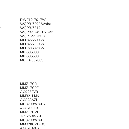
DWF12-7617W
WQP8-7202 White
r
WQP8-7312
WQP8-9249D Silver
WQP12-9260B
MFD45S500 W
MFD45S110 W
MFD60S320 W
MID60S900
MID60S500
MCFD-55200S
MM717CRL
MM717CPE
AG925EVR
MM821LMK
AG823AZI
MG820BW8-B2
AG820CFB
MM717CMF
TG925BW7-I1
MG820BW8-I1
MM820CMF-BG
AG820AXG