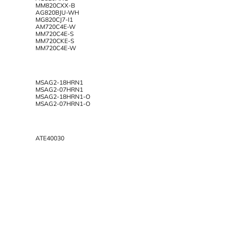
MM820CXX-B
AG820BJU-WH
MG820CJ7-I1
AM720C4E-W
MM720C4E-S
MM720CKE-S
MM720C4E-W
MSAG2-18HRN1
MSAG2-07HRN1
MSAG2-18HRN1-O
MSAG2-07HRN1-O
ATE40030