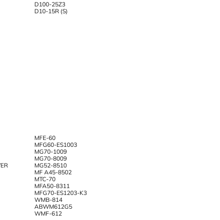
D100-25Z3
D10-15R (S)
MFE-60
MFG60-ES1003
MG70-1009
MG70-8009
VER
MG52-8510
MF A45-8502
MTC-70
MFA50-8311
MFG70-ES1203-K3
WMB-814
ABWM612G5
WMF-612