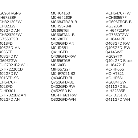
G696TRGI-S
MCH64160
MCH64767FW
IH67838F
MCH64260F
MCH63557F
CH32130FW
MG684TRGB-B
MG696TRGB-B
CH32329F
MCH95784F
MG3205X
408GFD AN
MG696TGI
MIH64721FW
CH32329FW
MG606TAN-B
MG7560TGW
G7560TGB
MG690TX
MIH64417F
401SFD
Q406GFD AN
Q408GFD RW
406GFD-AN
MC-ID351
Q406GFD-RW
403SFE
Q411GFD
Q414SWE
408GFD IV
Q408GFD-RW
MG697TX
G696TGW
MG696TGB
Q404GFD Black
C-IF7021B2 WH
MG606B
MIH64721F
C-IF7222CCD
MIH65722F
MC-HF655
402GFD IV
MC-IF7021 B2
MC-HT521
301SFD-SS
Q404GFD BL
MC-HF661
CH64767F
Q751GFD-BL
MG684TGW
402SFD
Q402GFD RW
Q411GFD BL
C-HD301
Q452SFD IV
MIH32335F
C-IF7021B2 AN
MC-HF661 RW
MC-ID351 WH
402GFD AN
Q302GFD-WH
Q411GFD WH