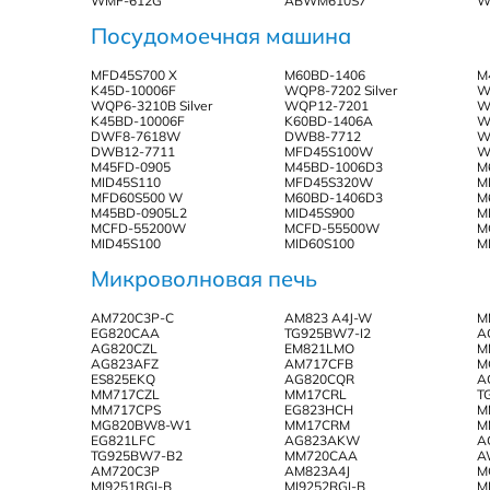
WMF-612G
ABWM610S7
W
Посудомоечная машина
MFD45S700 X
M60BD-1406
M
K45D-10006F
WQP8-7202 Silver
W
WQP6-3210B Silver
WQP12-7201
W
K45BD-10006F
K60BD-1406A
W
DWF8-7618W
DWB8-7712
W
DWB12-7711
MFD45S100W
W
M45FD-0905
M45BD-1006D3
M
MID45S110
MFD45S320W
M
MFD60S500 W
M60BD-1406D3
M
M45BD-0905L2
MID45S900
M
MCFD-55200W
MCFD-55500W
M
MID45S100
MID60S100
M
Микроволновая печь
AM720C3P-C
AM823 A4J-W
M
EG820CAA
TG925BW7-I2
A
AG820CZL
ЕМ821LMO
M
AG823AFZ
AM717CFB
M
ES825EKQ
AG820CQR
A
MM717CZL
MM17CRL
T
MM717CPS
EG823HCH
M
MG820BW8-W1
MM17CRM
M
EG821LFC
AG823AKW
A
TG925BW7-B2
MM720CAA
A
AM720C3P
AM823A4J
M
MI9251RGI-B
MI9252RGI-B
M