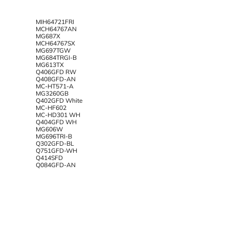
MIH64721FRI
MCH64767AN
MG687X
MCH64767SX
MG697TGW
MG684TRGI-B
MG613TX
Q406GFD RW
Q408GFD-AN
MC-HT571-A
MG3260GB
Q402GFD White
MC-HF602
MC-HD301 WH
Q404GFD WH
MG606W
MG696TRI-B
Q302GFD-BL
Q751GFD-WH
Q414SFD
Q084GFD-AN