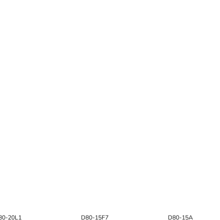
80-20L1
D80-15F7
D80-15A