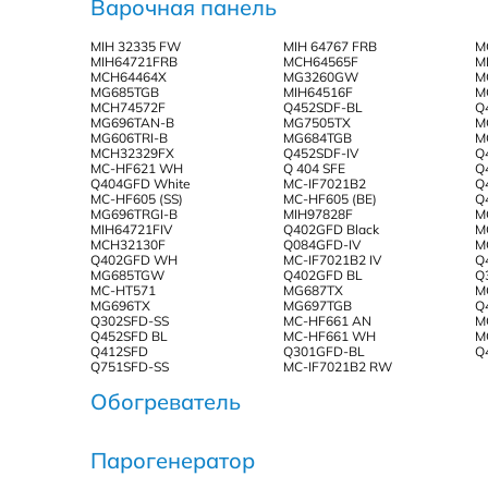
Варочная панель
MIH 32335 FW
MIH 64767 FRB
M
MIH64721FRB
MCH64565F
M
MCH64464X
MG3260GW
M
MG685TGB
MIH64516F
M
MCH74572F
Q452SDF-BL
Q
MG696TAN-B
MG7505TX
M
MG606TRI-B
MG684TGB
M
MCH32329FX
Q452SDF-IV
Q
MC-HF621 WH
Q 404 SFE
Q
Q404GFD White
MC-IF7021B2
Q
MC-HF605 (SS)
MC-HF605 (BE)
Q
MG696TRGI-B
MIH97828F
M
MIH64721FIV
Q402GFD Black
M
MCH32130F
Q084GFD-IV
M
Q402GFD WH
MC-IF7021B2 IV
Q
MG685TGW
Q402GFD BL
Q
MC-HT571
MG687TX
M
MG696TX
MG697TGB
Q
Q302SFD-SS
MC-HF661 AN
M
Q452SFD BL
MC-HF661 WH
M
Q412SFD
Q301GFD-BL
Q
Q751SFD-SS
MC-IF7021B2 RW
Обогреватель
Парогенератор