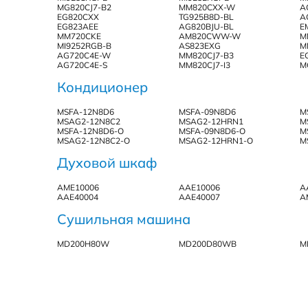
MG820CJ7-B2
MM820CXX-W
A
EG820CXX
TG925B8D-BL
A
EG823AEE
AG820BJU-BL
E
MM720CKE
AM820CWW-W
M
MI9252RGB-B
AS823EXG
M
AG720C4E-W
MM820CJ7-B3
E
AG720C4E-S
MM820CJ7-I3
M
Кондиционер
MSFA-12N8D6
MSFA-09N8D6
M
MSAG2-12N8C2
MSAG2-12HRN1
M
MSFA-12N8D6-O
MSFA-09N8D6-O
M
MSAG2-12N8C2-O
MSAG2-12HRN1-O
M
Духовой шкаф
AME10006
AAE10006
A
AAE40004
AAE40007
A
Сушильная машина
MD200H80W
MD200D80WB
M