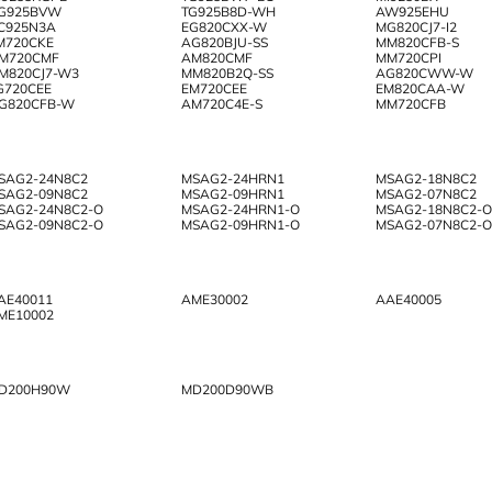
G925BVW
TG925B8D-WH
AW925EHU
C925N3A
EG820CXX-W
MG820CJ7-I2
M720CKE
AG820BJU-SS
MM820CFB-S
M720CMF
AM820CMF
MM720CPI
M820CJ7-W3
MM820B2Q-SS
AG820CWW-W
G720CEE
EM720CEE
EM820CAA-W
G820CFB-W
AM720C4E-S
MM720CFB
SAG2-24N8C2
MSAG2-24HRN1
MSAG2-18N8C2
SAG2-09N8C2
MSAG2-09HRN1
MSAG2-07N8C2
SAG2-24N8C2-O
MSAG2-24HRN1-O
MSAG2-18N8C2-O
SAG2-09N8C2-O
MSAG2-09HRN1-O
MSAG2-07N8C2-O
AE40011
AME30002
AAE40005
ME10002
D200H90W
MD200D90WB