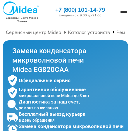
+7 (800) 101-14-79
Ежедневно с 9:00 до 21:00
Сервисный центр Midea
в
Тюмени
Сервисный центр Midea
Каталог устройств
Ремон
Замена конденсатора
микроволновой печи
Midea EG820CAA
Официальный сервис
Гарантийное обслуживание
микроволновой печи Midea до 3 лет
Диагностика за наш счет,
ремонт по желанию
Бесплатный выезд курьера
в день обращения
Замена конденсатора микроволновой печи