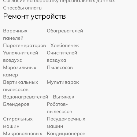
Согласие на обработку персональных данных
Способы оплаты
Ремонт устройств
Варочных
Обогревателей
панелей
Парогенераторов
Хлебопечек
Увлажнителей
Очистителей
воздуха
воздуха
Морозильных
Пылесосов
камер
Вертикальных
Мультиварок
пылесосов
Водонагревателей
Вытяжек
Блендеров
Роботов-
пылесосов
Стиральных
Посудомоечных
машин
машин
Микроволновых
Кондиционеров