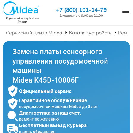
+7 (800) 101-14-79
Ежедневно с 9:00 до 21:00
Сервисный центр Midea
в
Тюмени
Сервисный центр Midea
Каталог устройств
Ремон
Замена платы сенсорного
управления посудомоечной
машины
Midea K45D-10006F
Официальный сервис
Гарантийное обслуживание
посудомоечной машины Midea до 3 лет
Диагностика за наш счет,
ремонт по желанию
Бесплатный выезд курьера
в день обращения