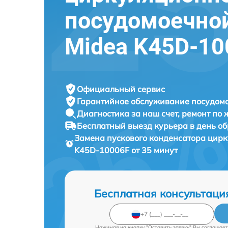
посудомоечно
Midea K45D-10
Официальный сервис
Гарантийное обслуживание
посудомо
Диагностика за наш счет,
ремонт по
Бесплатный выезд курьера
в день о
Замена пускового конденсатора цир
K45D-10006F от 35 минут
Бесплатная консультаци
Нажимая на кнопку "Оставить заявку" Вы соглашает