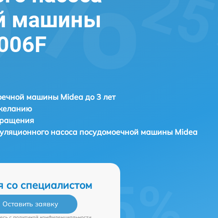
й машины
006F
ечной машины Midea до 3 лет
 желанию
бращения
куляционного насоса посудомоечной машины
Midea
я со специалистом
Оставить заявку
есь c
политикой конфиденциальности