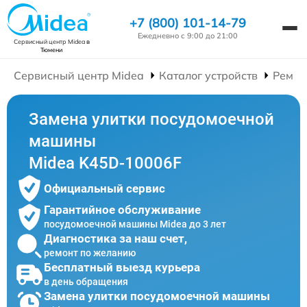
+7 (800) 101-14-79
Ежедневно с 9:00 до 21:00
Сервисный центр Midea
в
Тюмени
Сервисный центр Midea
Каталог устройств
Ремон
Замена улитки посудомоечной
машины
Midea K45D-10006F
Официальный сервис
Гарантийное обслуживание
посудомоечной машины Midea до 3 лет
Диагностика за наш счет,
ремонт по желанию
Бесплатный выезд курьера
в день обращения
Замена улитки посудомоечной машины