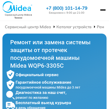
+7 (800) 101-14-79
Ежедневно с 9:00 до 21:00
Сервисный центр Midea
в
Тюмени
Сервисный центр Midea
Каталог устройств
Ремон
Ремонт или замена системы
защиты от протечек
посудомоечной машины
Midea WQP6-3305C
Официальный сервис
Гарантийное обслуживание
посудомоечной машины Midea до 3 лет
Диагностика за наш счет,
ремонт по желанию
Бесплатный выезд курьера
в день обращения