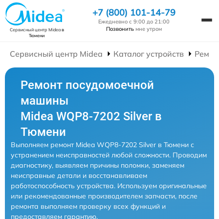
+7 (800) 101-14-79
Ежедневно с 9:00 до 21:00
Позвонить
мне утром
Сервисный центр Midea
в
Тюмени
Сервисный центр Midea
Каталог устройств
Ремон
Ремонт посудомоечной
машины
Midea WQP8-7202 Silver в
Тюмени
Выполняем ремонт Midea WQP8-7202 Silver в Тюмени с
устранением неисправностей любой сложности. Проводим
диагностику, выявляем причины поломки, заменяем
неисправные детали и восстанавливаем
работоспособность устройства. Используем оригинальные
или рекомендованные производителем запчасти, после
ремонта выполняем проверку всех функций и
предоставляем гарантию.