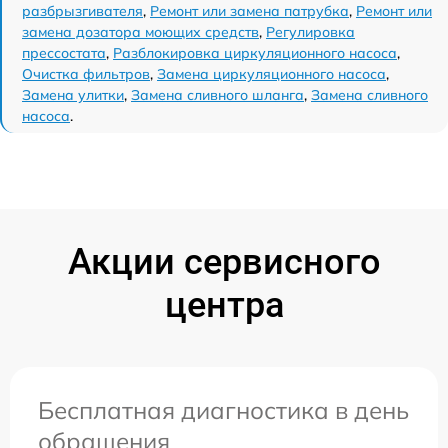
разбрызгивателя
,
Ремонт или замена патрубка
,
Ремонт или
замена дозатора моющих средств
,
Регулировка
прессостата
,
Разблокировка циркуляционного насоса
,
Очистка фильтров
,
Замена циркуляционного насоса
,
Замена улитки
,
Замена сливного шланга
,
Замена сливного
насоса
.
Акции сервисного
центра
Бесплатная диагностика в день
обращения