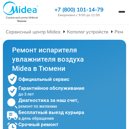
+7 (800) 101-14-79
Ежедневно с 9:00 до 21:00
Сервисный центр Midea
в
Тюмени
Сервисный центр Midea
Каталог устройств
Ремон
Ремонт испарителя
увлажнителя воздуха
Midea в Тюмени
Официальный сервис
Гарантийное обслуживание
до 3 лет
Диагностика за наш счет,
ремонт по желанию
Бесплатный выезд курьера
в день обращения
Срочный ремонт