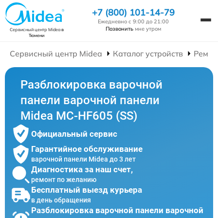
+7 (800) 101-14-79
Ежедневно с 9:00 до 21:00
Позвонить
мне утром
Сервисный центр Midea
в
Тюмени
Сервисный центр Midea
Каталог устройств
Ремон
Разблокировка варочной
панели варочной панели
Midea MC-HF605 (SS)
Официальный сервис
Гарантийное обслуживание
варочной панели Midea до 3 лет
Диагностика за наш счет,
ремонт по желанию
Бесплатный выезд курьера
в день обращения
Разблокировка варочной панели варочной