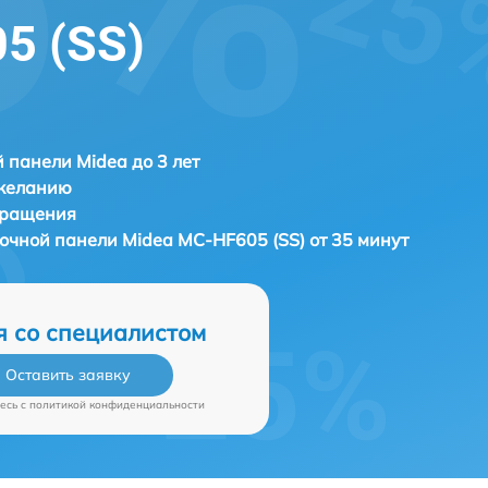
5 (SS)
 панели Midea до 3 лет
 желанию
бращения
рочной панели
Midea MC-HF605 (SS) от 35 минут
я со специалистом
Оставить заявку
есь c
политикой конфиденциальности